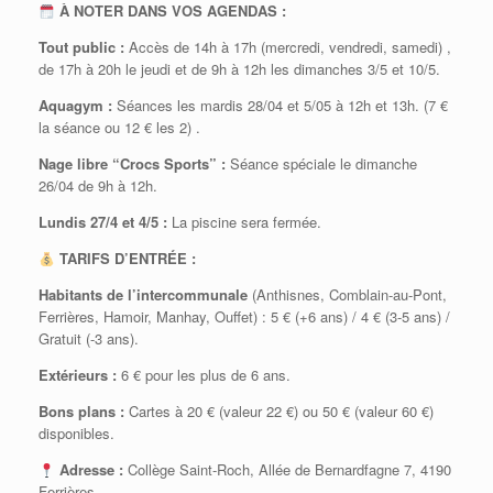
À NOTER DANS VOS AGENDAS :
Tout public :
Accès de 14h à 17h (mercredi, vendredi, samedi)
,
de 17h à 20h le jeudi
et de 9h à 12h les dimanches 3/5 et 10/5
.
Aquagym :
Séances les mardis 28/04 et 5/05 à 12h et 13h
. (7 €
la séance ou 12 € les 2)
.
Nage libre “Crocs Sports” :
Séance spéciale le dimanche
26/04 de 9h à 12h
.
Lundis 27/4 et 4/5 :
La piscine sera fermée
.
TARIFS D’ENTRÉE :
Habitants de l’intercommunale
(Anthisnes, Comblain-au-Pont,
Ferrières, Hamoir, Manhay, Ouffet)
: 5 € (+6 ans)
/ 4 € (3-5 ans)
/
Gratuit (-3 ans)
.
Extérieurs :
6 € pour les plus de 6 ans
.
Bons plans :
Cartes à 20 € (valeur 22 €) ou 50 € (valeur 60 €)
disponibles
.
Adresse :
Collège Saint-Roch, Allée de Bernardfagne 7, 4190
Ferrières
.