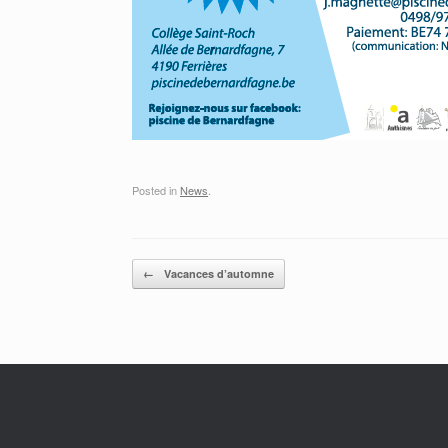
Posted in
News
.
Post navigation
←
Vacances d’automne