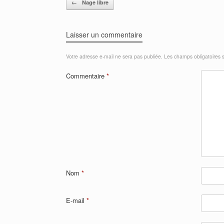
←
Nage libre
Laisser un commentaire
Votre adresse e-mail ne sera pas publiée.
Les champs obligatoires 
Commentaire
*
Nom
*
E-mail
*