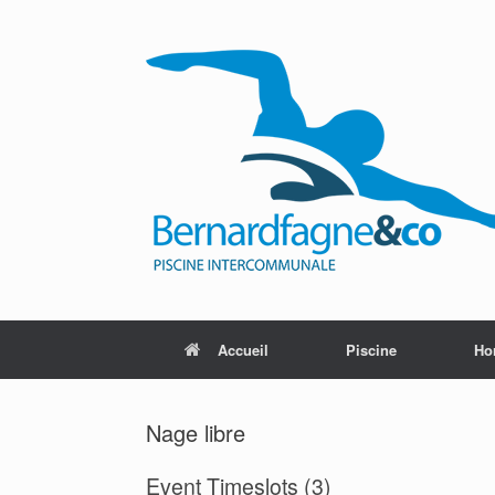
Skip
to
content
Accueil
Piscine
Ho
Nage libre
Event Timeslots (3)