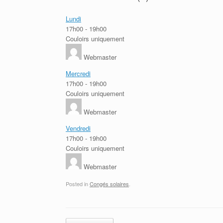
Lundi
17h00
-
19h00
Couloirs uniquement
Webmaster
Mercredi
17h00
-
19h00
Couloirs uniquement
Webmaster
Vendredi
17h00
-
19h00
Couloirs uniquement
Webmaster
Posted in
Congés solaires
.
Post navigation